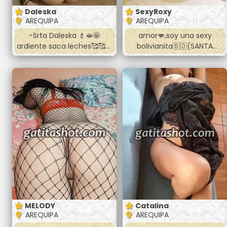
Daleska
SexyRoxy
AREQUIPA
AREQUIPA
-Srta Daleska 💄🫦🤩
amor💋,soy una sexy
ardiente saca leches🥰🥰🥰
bolivianita🇧🇴(SANTA
atiendo en el cercado oral
CRUZ) dispuesta a que
vaginal anal 💋💋💋 fulll oral
pases un momento rico y
riquisimo te va encantar👑
placentero 😈soy muy
👑👑👑👑👑👑👑 Llamame o
higiénica y me encanta
hablame al wasap☎️☎️☎️☎️
chuparte completito
dame sexo duro y salvaje
😈 en todas las posiciónes
me encanta tu verga 🍆
que me golpee mi
conchita soy delgada y
formadita lo pasaremos
super bien 😈🔥💦
contactame bebe
MELODY
Catalina
AREQUIPA
AREQUIPA