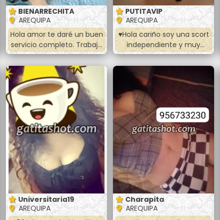
BIENARRECHITA
PUTITAVIP
AREQUIPA
AREQUIPA
Hola amor te daré un buen
♥️Hola cariño soy una scort
servicio completo. Trabajo
independiente y muy
para ayudar a mi familia y
cariñosa 😘.Conmigo todo
por que me gusta cachar.
es delicioso👅, ven y no te
Soy muy traviesa 😈 me
arrepentirás de conocer a
gusta chupar hasta
esta dama sensual y
sacarte la toda la leche,
cariñosa🍆💦. ✔Te brindare
hacer 69, doy los todos los
Un Exelente trato de
platos vaginal y anal
enamorados a precios
apretadito 😋 masajes,
accesibles😘🥰. 💋Full
beso negro. Y más bebé
poses (perrito, la 69,
escríbeme para quedar y
sopita, misionero, piernitas
vernos baby 🍑
al hombro
Universitaria19
Charapita
AREQUIPA
AREQUIPA