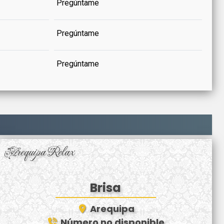
Pregúntame
Pregúntame
Pregúntame
Arequipa Relax
Brisa
Arequipa
Número no disponible