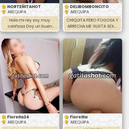
NORTEÑITAHOT
DELIBOMBONCITO
AREQUIPA
AREQUIPA
Hola mi rey soy muy
CHIQUITA PERO FOGOSA Y
cariñosa Doy un buen
ARRECHA ME GUSTA SEXO
servicio completo con
ORAL MUTUO Hola mi amor
paciencia cumplo mi hora
ando súper caliente con
completa hago anal,
ganas de hacer el amor
vaginal, oral, 69 y mas me
estoy disponible en
gusta tragar leche y hacer
Arequipa . Soy linda
todas las poses. Después
jovencita de piel suave
de hacerlo hago masajes
tengo 21 añitos CULONCITA
si gustas nos podemos
🍑🤤Amor te espero para
duchar juntos y podemos
que me goses
beber tambien
completamente doy
besos apasionados me
dejo acariciar todo el
cuerpo me puedes hacer
la sopita
Fiorella24
Fiorellla
AREQUIPA
AREQUIPA