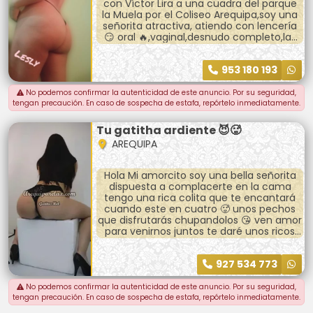
con Víctor Lira a una cuadra del parque
la Muela por el Coliseo Arequipa,soy una
señorita atractiva, atiendo con lencería
😏 oral 🔥,vaginal,desnudo completo,las
poses que desees!! 🤗💋
15-20 mi.= 60 soles
953 180 193
30 minutos= 90 soles
1 hora 140
Precio incluye habitación y preservativo (
No podemos confirmar la autenticidad de este anuncio. Por su seguridad,
únicos pagos 😘)
tengan precaución. En caso de sospecha de estafa, repórtelo inmediatamente.
Disponible lunes a sábado 11am-8pm
Te espero amorcito!!😘
Tu gatitha ardiente 😈🥵
AREQUIPA
Hola Mi amorcito soy una bella señorita
dispuesta a complacerte en la cama
tengo una rica colita que te encantará
cuando este en cuatro 🥵 unos pechos
que disfrutarás chupandolos 😘 ven amor
para venirnos juntos te daré unos ricos
sentones me pondrás en todas las poses
que desees 💞 te brindare un rico sexo
927 534 773
oral profundo Llamame bebe No te
arrepentirás 🥰 tengo 22 añitos 😚
No podemos confirmar la autenticidad de este anuncio. Por su seguridad,
tengan precaución. En caso de sospecha de estafa, repórtelo inmediatamente.