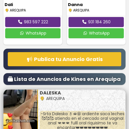
Dali
Danna
AREQUIPA
AREQUIPA
983 597 222
931 184 260
WhatsApp
WhatsApp
Publica tu Anuncio Gratis
Lista de Anuncios de Kines en Arequipa
DALESKA
AREQUIPA
-Srta Daleska 💄🫦🤩 ardiente saca leches
🥰🥰🥰 atiendo en el cercado oral vaginal
anal 💋💋💋 fulll oral riquisimo te va
encantar👑👑👑👑👑👑👑👑