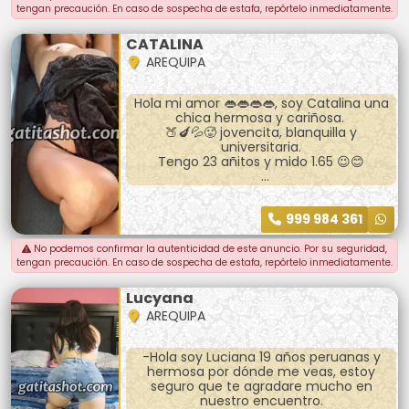
tengan precaución. En caso de sospecha de estafa, repórtelo inmediatamente.
De. 10:00 de la mañana 🌞
Hasta 8:00 de la noche. 🌜
CATALINA
AREQUIPA
Hola mi amor 👄👄👄👄, soy Catalina una
chica hermosa y cariñosa.
🍑🍆💦🥵 jovencita, blanquilla y
universitaria.
Tengo 23 añitos y mido 1.65 😉😊
Atiendo las 24 horas
Masajes y anal 🔥😚😚👄😚😚🔥
999 984 361
⭐️50 soles la sesión⭐️
No podemos confirmar la autenticidad de este anuncio. Por su seguridad,
Si quieres conocerme llamame papi. ❤️❤️
tengan precaución. En caso de sospecha de estafa, repórtelo inmediatamente.
🔥🔥🔥❤️❤️
Lucyana
AREQUIPA
-Hola soy Luciana 19 años peruanas y
hermosa por dónde me veas, estoy
seguro que te agradare mucho en
nuestro encuentro.