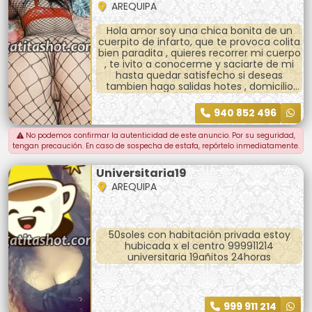
AREQUIPA
Hola amor soy una chica bonita de un
cuerpito de infarto, que te provoca colita
bien paradita , quieres recorrer mi cuerpo
, te ivito a conocerme y saciarte de mi
hasta quedar satisfecho si deseas
tambien hago salidas hotes , domicilio
llamame
940 852 496
No podemos confirmar la autenticidad de este anuncio. Por su seguridad,
tengan precaución. En caso de sospecha de estafa, repórtelo inmediatamente.
Universitaria19
AREQUIPA
50soles con habitación privada estoy
hubicada x el centro 999911214
universitaria 19añitos 24horas
999 911 214