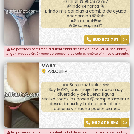
-SELENE ☎️ 980872787
🦋linda señorita 🦋
Brindo mis caricias a cambio de ayuda
economica 💸💸💸
🔥Sexo oral👅💋
🔥Sexo vaginal🍑
🔥Sexo anal🍆
Soy de piel tersa y suave con bu3nas
980 872 787
tetas y culito de encanto te dejare
sentirme toda ❤️llamame o hablame ami
wasapp full discrecion 🍓🍒🧸☎️📞
No podemos confirmar la autenticidad de este anuncio. Por su seguridad,
tengan precaución. En caso de sospecha de estafa, repórtelo inmediatamente.
MARY
AREQUIPA
⭐️⭐️ Sesion 40 soles ⭐️⭐️
Soy MARY, una mujer hermosa muy
divertida y de buena figura
realizo todas las poses 🥵completamente
desnuda, 🔥doy trato especial con
caricias y mucha paciencia 🔥
para que pases un momento agradable
conmigo escríbeme o llámame 😘
992 409 694
Me ubicas por Mariscal Castilla ovalo.
🕑HORARIO DE ATENCION 🕜
No podemos confirmar la autenticidad de este anuncio. Por su seguridad,