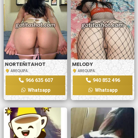
NORTEÑITAHOT
MELODY
AREQUIPA
AREQUIPA
966 635 607
940 852 496
Whatsapp
Whatsapp