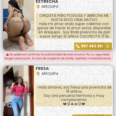
ESTRECHA
AREQUIPA
CHIQUITA PERO FOGOSA Y ARRECHA ME
GUSTA SEXO ORAL MUTUO
Hola mi amor ando súper caliente con
ganas de hacer el amor estoy disponible
en Arequipa . Soy linda jovencita de piel
suave tengo 21 añitos CULONCITA 🍑🤤
Amor te espero para que me goses
completamente doy besos apasionados
967 483 351
me dejo acariciar todo el cuerpo me
puedes hacer la sopita
No podemos confirmar la autenticidad de este anuncio. Por su seguridad,
tengan precaución. En caso de sospecha de estafa, repórtelo inmediatamente.
FRESA
AREQUIPA
-Hola amores, soy fresa una jovencita de
19 añitos.
Soy una peruana hermosa y muy
complaciente.
❤️😘🔥🔥😉❤️