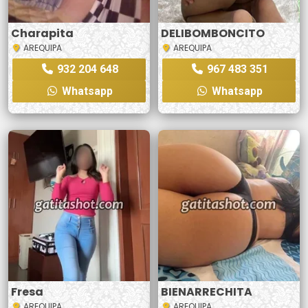
Charapita
DELIBOMBONCITO
AREQUIPA
AREQUIPA
932 204 648
967 483 351
Whatsapp
Whatsapp
Fresa
BIENARRECHITA
AREQUIPA
AREQUIPA