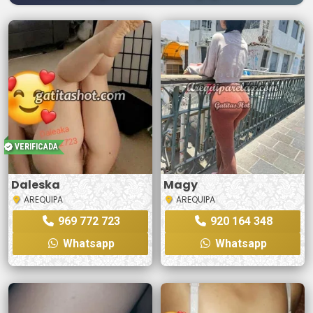
VERIFICADA
Daleska
Magy
AREQUIPA
AREQUIPA
969 772 723
920 164 348
Whatsapp
Whatsapp