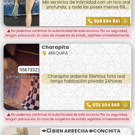
Mis servicios de intimidad con un rico oral
profundo, y toda las poses menos 69,
desnudo completo, hora completa, trato
se pareja.
926 694 941
*Salida a hoteles* llevar preservativos y
avisar con anticipación.
No podemos confirmar la autenticidad de este anuncio. Por su seguridad,
tengan precaución. En caso de sospecha de estafa, repórtelo inmediatamente.
Charapita
AREQUIPA
Charapita ardiente 19añitos foto real
tengo habitación privada 24horas
932 204 648
No podemos confirmar la autenticidad de este anuncio. Por su seguridad,
tengan precaución. En caso de sospecha de estafa, repórtelo inmediatamente.
💋💥 BIEN ARRECHA🫦CONCHITA