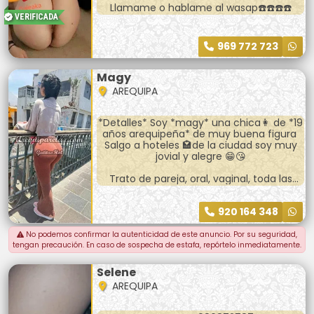
Llamame o hablame al wasap☎️☎️☎️☎️
VERIFICADA
969 772 723
Magy
AREQUIPA
*Detalles* Soy *magy* una chica👩 de *19
años arequipeña* de muy buena figura
Salgo a hoteles 🏩de la ciudad soy muy
jovial y alegre 😁😘
Trato de pareja, oral, vaginal, toda las
poses , desnudo completa, ora completa
920 164 348
Te tienes que *hospedarte*🏨 primero
luego voy a tu habitación
No podemos confirmar la autenticidad de este anuncio. Por su seguridad,
*Llevar preservativos* y espese con
tengan precaución. En caso de sospecha de estafa, repórtelo inmediatamente.
sencillo 😊
Selene
AREQUIPA