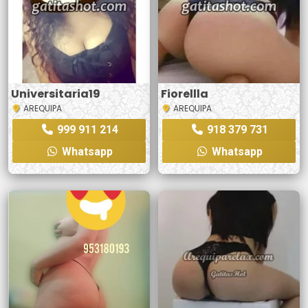
Universitaria19
Fiorellla
AREQUIPA
AREQUIPA
999 911 214
918 379 731
Whatsapp
Whatsapp