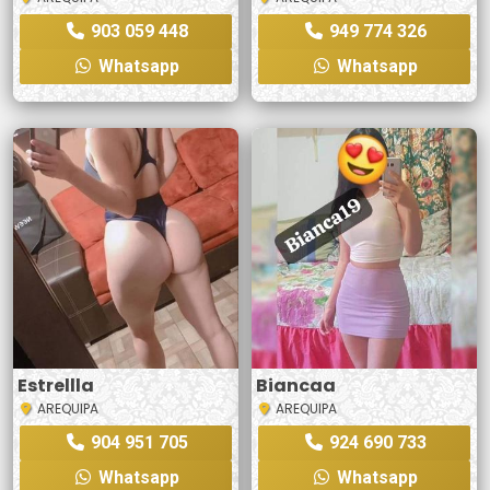
903 059 448
949 774 326
Whatsapp
Whatsapp
Estrellla
Biancaa
AREQUIPA
AREQUIPA
904 951 705
924 690 733
Whatsapp
Whatsapp