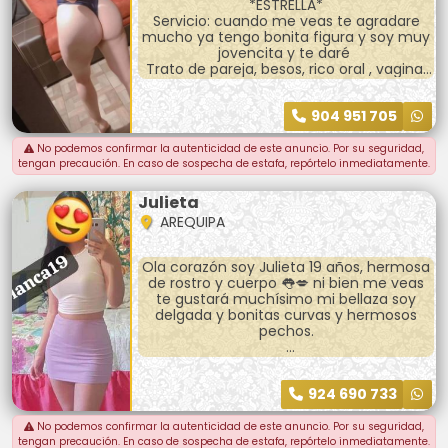
*ESTRELLA*
Servicio: cuando me veas te agradare
mucho ya tengo bonita figura y soy muy
jovencita y te daré
Trato de pareja, besos, rico oral , vaginal
las poses que me pidas
904 951 705
No podemos confirmar la autenticidad de este anuncio. Por su seguridad,
tengan precaución. En caso de sospecha de estafa, repórtelo inmediatamente.
Julieta
AREQUIPA
Ola corazón soy Julieta 19 años, hermosa
de rostro y cuerpo 👅💋 ni bien me veas
te gustará muchísimo mi bellaza soy
delgada y bonitas curvas y hermosos
pechos.
Trato de pareja, caricias, besitos, oral rico
😋, vaginal toda las poses, te va agradae
924 690 733
mi atención.
*SALIDAS.HOTELES* AV DOLORES, ORMEÑO
PILAR, AV INKAS, MARIANO MELGAR,
No podemos confirmar la autenticidad de este anuncio. Por su seguridad,
MIRAFLORES, ETC
tengan precaución. En caso de sospecha de estafa, repórtelo inmediatamente.