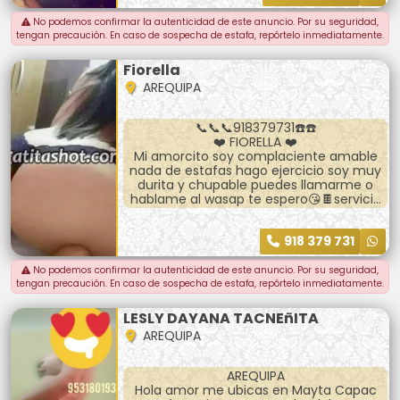
No podemos confirmar la autenticidad de este anuncio. Por su seguridad,
tengan precaución. En caso de sospecha de estafa, repórtelo inmediatamente.
Fiorella
AREQUIPA
📞📞📞918379731☎️☎️
❤️ FIORELLA ❤️
Mi amorcito soy complaciente amable
nada de estafas hago ejercicio soy muy
durita y chupable puedes llamarme o
hablame al wasap te espero😘🍫servicio
oral👅servicio vaginal🫦💄servicio anall👌🏿
👌🏿👌🏿🍹🍷
918 379 731
No podemos confirmar la autenticidad de este anuncio. Por su seguridad,
tengan precaución. En caso de sospecha de estafa, repórtelo inmediatamente.
LESLY DAYANA TACNEñITA
AREQUIPA
AREQUIPA
Hola amor me ubicas en Mayta Capac