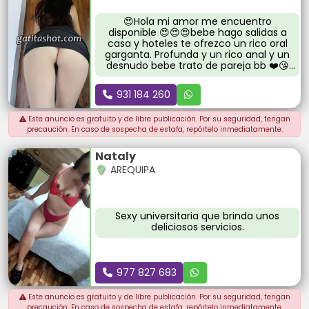
😍Hola mi amor me encuentro
disponible 😍😍😍bebe hago salidas a
casa y hoteles te ofrezco un rico oral
garganta. Profunda y un rico anal y un
desnudo bebe trato de pareja bb ❤️😘
llámame para cumplir tus fantasias 💞🔑
llámame
931 184 260
Este anuncio es gratuito y de libre publicación. Por su seguridad, tengan
precaución. En caso de sospecha de estafa, repórtelo inmediatamente.
Nataly
AREQUIPA
Sexy universitaria que brinda unos
deliciosos servicios.
977 827 683
Este anuncio es gratuito y de libre publicación. Por su seguridad, tengan
precaución. En caso de sospecha de estafa, repórtelo inmediatamente.