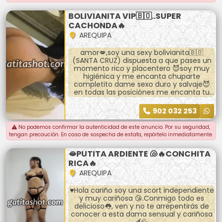
*LLEVAR PRESERVATIVO*
BOLIVIANITA VIP🇧🇴..SUPER
CACHONDA🔥
AREQUIPA
amor💋,soy una sexy bolivianita🇧🇴
(SANTA CRUZ) dispuesta a que pases un
momento rico y placentero 😈soy muy
higiénica y me encanta chuparte
completito dame sexo duro y salvaje😈
en todas las posiciónes me encanta tu
verga 🍆 que me golpee mi conchita soy
delgada y formadita lo pasaremos super
902 032 253
bien 😈🔥💦contactame bebe
No podemos confirmar la autenticidad de este anuncio. Por su seguridad,
tengan precaución. En caso de sospecha de estafa, repórtelo inmediatamente.
🫦PUTITA ARDIENTE 🐚🔥CONCHITA
RICA🔥
AREQUIPA
♥️Hola cariño soy una scort independiente
y muy cariñosa 😘.Conmigo todo es
delicioso👅, ven y no te arrepentirás de
conocer a esta dama sensual y cariñosa