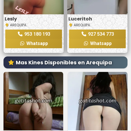
Lesly
Luceritoh
AREQUIPA
AREQUIPA
953 180 193
927 534 773
Whatsapp
Whatsapp
Mas Kines Disponibles en Arequipa