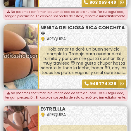
903 059 448
No podemos confirmar la autenticidad de este anuncio. Por su seguridad,
tengan precaución. En caso de sospecha de estafa, repórtelo inmediatamente.
NENITA DELICIOSA RICA CONCHITA
🫦
AREQUIPA
Hola amor te daré un buen servicio
completo. Trabajo para ayudar a mi
familia y por que me gusta cachar. Soy
muy traviesa 😈 me gusta chupar hasta
sacarte la toda la leche, hacer 69, doy los
todos los platos vaginal y anal apretadito
😋 masajes, beso negro. Y más bebé
escríbeme para quedar y vernos baby 🍑
949 774 326
No podemos confirmar la autenticidad de este anuncio. Por su seguridad,
tengan precaución. En caso de sospecha de estafa, repórtelo inmediatamente.
ESTRELLLA
AREQUIPA