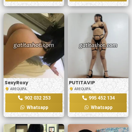
SexyRoxy
PUTITAVIP
AREQUIPA
AREQUIPA
902 032 253
995 452 134
Whatsapp
Whatsapp