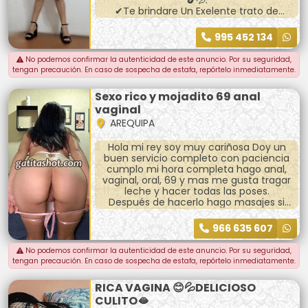
🍆💦.
✔Te brindare Un Exelente trato de
enamorados a precios accesibles😘🥰.
💋Full poses (perrito, la 69, sopita,
995 452 134
misionero, piernitas al hombro
No podemos confirmar la autenticidad de este anuncio. Por su seguridad,
tengan precaución. En caso de sospecha de estafa, repórtelo inmediatamente.
Sexo rico y mojadito 69 anal
vaginal
AREQUIPA
Hola mi rey soy muy cariñosa Doy un
buen servicio completo con paciencia
cumplo mi hora completa hago anal,
vaginal, oral, 69 y mas me gusta tragar
leche y hacer todas las poses.
Después de hacerlo hago masajes si
gustas nos podemos duchar juntos y
podemos beber tambien
966 635 607
No podemos confirmar la autenticidad de este anuncio. Por su seguridad,
tengan precaución. En caso de sospecha de estafa, repórtelo inmediatamente.
RICA VAGINA 😊💦DELICIOSO
CULITO🫦