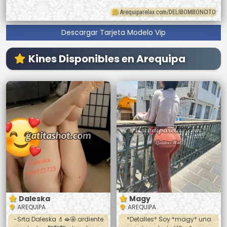
Arequiparelax.com/DELIBOMBONCITO
Descargar Tarjeta Modelo Vip
Kines Disponibles en Arequipa
Daleska
Magy
AREQUIPA
AREQUIPA
-Srta Daleska 💄🫦🤩 ardiente
*Detalles* Soy *magy* una