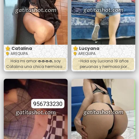
sentirme toda ❤️llamame o
agradable conmigo
hablame ami wasapp full
escríbeme o llámame 😘 Me
discrecion 🍓🍒🧸☎️📞
ubicas por Mariscal Castilla
ovalo. 🕑HORARIO DE ATENCION
🕜 De. 10:00 de la mañana 🌞
Hasta 8:00 de la noche. 🌜
Catalina
Lucyana
AREQUIPA
AREQUIPA
Hola mi amor 👄👄👄👄, soy
-Hola soy Luciana 19 años
Catalina una chica hermosa y
peruanas y hermosa por
cariñosa. 🍑🍆💦🥵 jovencita,
dónde me veas, estoy seguro
blanquilla y universitaria.
que te agradare mucho en
Tengo 23 añitos y mido 1.65 😉
nuestro encuentro. Mis servicios
😊 Atiendo las 24 horas
de intimidad con un rico oral
Masajes y anal 🔥😚😚👄😚😚🔥
profundo, y toda las poses
⭐️50 soles la sesión⭐️ Si quieres
menos 69, desnudo completo,
conocerme llamame papi. ❤️❤️
hora completa, trato se pareja.
🔥🔥🔥❤️❤️
*Salida a hoteles* llevar
preservativos y avisar con
anticipación.