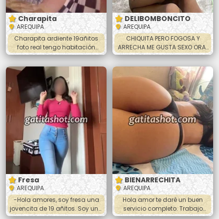
Charapita
DELIBOMBONCITO
AREQUIPA
AREQUIPA
Charapita ardiente 19añitos
CHIQUITA PERO FOGOSA Y
foto real tengo habitación
ARRECHA ME GUSTA SEXO ORAL
privada 24horas
MUTUO Hola mi amor ando
súper caliente con ganas de
hacer el amor estoy disponible
en Arequipa . Soy linda
jovencita de piel suave tengo 21
añitos CULONCITA 🍑🤤Amor te
espero para que me goses
completamente doy besos
apasionados me dejo
acariciar todo el cuerpo me
puedes hacer la sopita
Fresa
BIENARRECHITA
AREQUIPA
AREQUIPA
-Hola amores, soy fresa una
Hola amor te daré un buen
jovencita de 19 añitos. Soy una
servicio completo. Trabajo
peruana hermosa y muy
para ayudar a mi familia y por