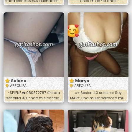
saca leches🥰🥰🥰 atiendo en el
chica👩 de *19 años
cercado oral vaginal anal 💋💋
arequipeña* de muy buena
💋 fulll oral riquisimo te va
figura Salgo a hoteles 🏩de la
encantar👑👑👑👑👑👑👑👑
ciudad soy muy jovial y alegre
Llamame o hablame al
😁😘 Trato de pareja, oral,
wasap☎️☎️☎️☎️
vaginal, toda las poses ,
desnudo completa, ora
completa Te tienes que
*hospedarte*🏨 primero luego
voy a tu habitación *Llevar
preservativos* y espese con
sencillo 😊
Selene
Marys
AREQUIPA
AREQUIPA
-SELENE ☎️ 980872787 🦋linda
⭐️⭐️ Sesion 40 soles ⭐️⭐️ Soy
señorita 🦋 Brindo mis caricias
MARY, una mujer hermosa muy
a cambio de ayuda
divertida y de buena figura
economica 💸💸💸 🔥Sexo oral👅
realizo todas las poses 🥵
💋 🔥Sexo vaginal🍑 🔥Sexo
completamente desnuda, 🔥
anal🍆 Soy de piel tersa y
doy trato especial con caricias
suave con bu3nas tetas y
y mucha paciencia 🔥 para
culito de encanto te dejare
que pases un momento