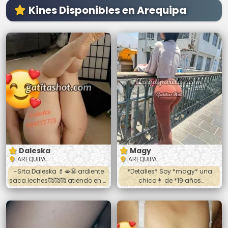
Kines Disponibles en Arequipa
Daleska
Magy
AREQUIPA
AREQUIPA
-Srta Daleska 💄🫦🤩 ardiente
*Detalles* Soy *magy* una
saca leches🥰🥰🥰 atiendo en el
chica👩 de *19 años
cercado oral vaginal anal 💋💋
arequipeña* de muy buena
💋 fulll oral riquisimo te va
figura Salgo a hoteles 🏩de la
encantar👑👑👑👑👑👑👑👑
ciudad soy muy jovial y alegre
Llamame o hablame al
😁😘 Trato de pareja, oral,
wasap☎️☎️☎️☎️
vaginal, toda las poses ,