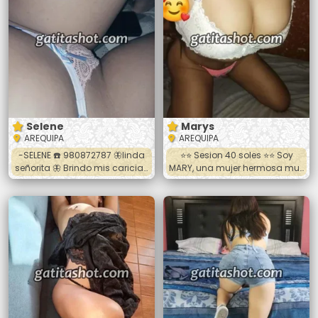
desnudo completa, ora
completa Te tienes que
*hospedarte*🏨 primero luego
voy a tu habitación *Llevar
preservativos* y espese con
sencillo 😊
Selene
Marys
AREQUIPA
AREQUIPA
-SELENE ☎️ 980872787 🦋linda
⭐️⭐️ Sesion 40 soles ⭐️⭐️ Soy
señorita 🦋 Brindo mis caricias
MARY, una mujer hermosa muy
a cambio de ayuda
divertida y de buena figura
economica 💸💸💸 🔥Sexo oral👅
realizo todas las poses 🥵
💋 🔥Sexo vaginal🍑 🔥Sexo
completamente desnuda, 🔥
anal🍆 Soy de piel tersa y
doy trato especial con caricias
suave con bu3nas tetas y
y mucha paciencia 🔥 para
culito de encanto te dejare
que pases un momento
sentirme toda ❤️llamame o
agradable conmigo
hablame ami wasapp full
escríbeme o llámame 😘 Me
discrecion 🍓🍒🧸☎️📞
ubicas por Mariscal Castilla
ovalo. 🕑HORARIO DE ATENCION
🕜 De. 10:00 de la mañana 🌞