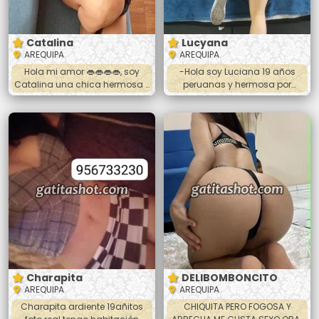
Hasta 8:00 de la noche. 🌜
Catalina
Lucyana
AREQUIPA
AREQUIPA
Hola mi amor 👄👄👄👄, soy
-Hola soy Luciana 19 años
Catalina una chica hermosa y
peruanas y hermosa por
cariñosa. 🍑🍆💦🥵 jovencita,
dónde me veas, estoy seguro
blanquilla y universitaria.
que te agradare mucho en
Tengo 23 añitos y mido 1.65 😉
nuestro encuentro. Mis servicios
😊 Atiendo las 24 horas
de intimidad con un rico oral
Masajes y anal 🔥😚😚👄😚😚🔥
profundo, y toda las poses
⭐️50 soles la sesión⭐️ Si quieres
menos 69, desnudo completo,
conocerme llamame papi. ❤️❤️
hora completa, trato se pareja.
🔥🔥🔥❤️❤️
*Salida a hoteles* llevar
preservativos y avisar con
anticipación.
Charapita
DELIBOMBONCITO
AREQUIPA
AREQUIPA
Charapita ardiente 19añitos
CHIQUITA PERO FOGOSA Y