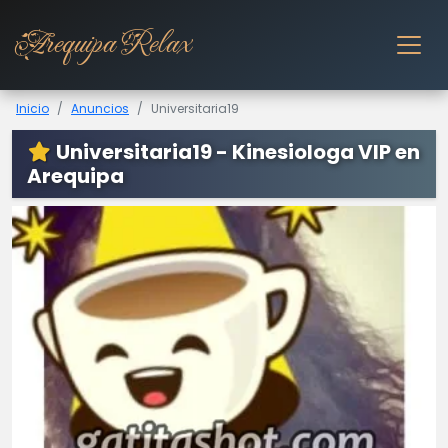
Arequipa Relax
Inicio
Anuncios
Universitaria19
Universitaria19 - Kinesiologa VIP en
Arequipa