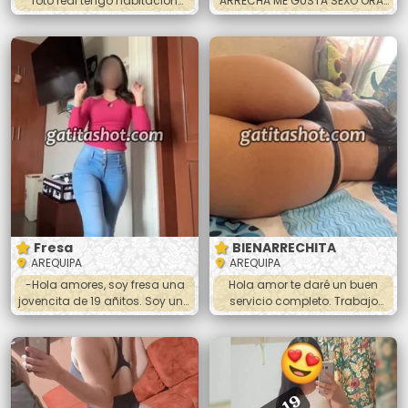
foto real tengo habitación
ARRECHA ME GUSTA SEXO ORAL
privada 24horas
MUTUO Hola mi amor ando
súper caliente con ganas de
hacer el amor estoy disponible
en Arequipa . Soy linda
jovencita de piel suave tengo 21
añitos CULONCITA 🍑🤤Amor te
espero para que me goses
completamente doy besos
apasionados me dejo
acariciar todo el cuerpo me
puedes hacer la sopita
Fresa
BIENARRECHITA
AREQUIPA
AREQUIPA
-Hola amores, soy fresa una
Hola amor te daré un buen
jovencita de 19 añitos. Soy una
servicio completo. Trabajo
peruana hermosa y muy
para ayudar a mi familia y por
complaciente. ❤️😘🔥🔥😉❤️
que me gusta cachar. Soy
muy traviesa 😈 me gusta
chupar hasta sacarte la toda
la leche, hacer 69, doy los
todos los platos vaginal y anal