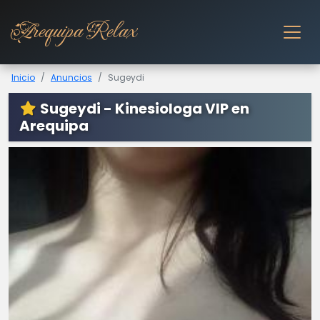
Arequipa Relax
Inicio
Anuncios
Sugeydi
Sugeydi - Kinesiologa VIP en
Arequipa