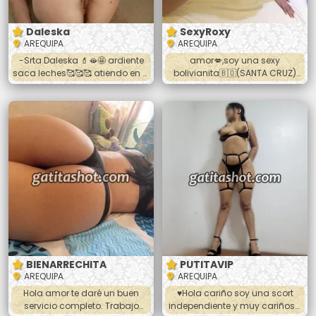
Daleska
SexyRoxy
AREQUIPA
AREQUIPA
-Srta Daleska 💄🫦🤩 ardiente
amor💋,soy una sexy
saca leches🥰🥰🥰 atiendo en el
bolivianita🇧🇴(SANTA CRUZ)
cercado oral vaginal anal 💋💋
dispuesta a que pases un
💋 fulll oral riquisimo te va
momento rico y placentero 😈
encantar👑👑👑👑👑👑👑👑
soy muy higiénica y me
Llamame o hablame al
encanta chuparte completito
wasap☎️☎️☎️☎️
dame sexo duro y salvaje😈 en
todas las posiciónes me
encanta tu verga 🍆 que me
golpee mi conchita soy
delgada y formadita lo
pasaremos super bien 😈🔥💦
contactame bebe
BIENARRECHITA
PUTITAVIP
AREQUIPA
AREQUIPA
Hola amor te daré un buen
♥️Hola cariño soy una scort
servicio completo. Trabajo
independiente y muy cariñosa