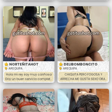
para ayudar a mi familia y por
😘.Conmigo todo es delicioso
que me gusta cachar. Soy
👅, ven y no te arrepentirás de
muy traviesa 😈 me gusta
conocer a esta dama sensual
chupar hasta sacarte la toda
y cariñosa🍆💦. ✔Te brindare Un
la leche, hacer 69, doy los
Exelente trato de enamorados
todos los platos vaginal y anal
a precios accesibles😘🥰. 💋Full
apretadito 😋 masajes, beso
poses (perrito, la 69, sopita,
negro. Y más bebé escríbeme
misionero, piernitas al hombro
para quedar y vernos baby 🍑
NORTEÑITAHOT
DELIBOMBONCITO
AREQUIPA
AREQUIPA
Hola mi rey soy muy cariñosa
CHIQUITA PERO FOGOSA Y
Doy un buen servicio completo
ARRECHA ME GUSTA SEXO ORAL
con paciencia cumplo mi hora
MUTUO Hola mi amor ando
completa hago anal, vaginal,
súper caliente con ganas de
oral, 69 y mas me gusta tragar
hacer el amor estoy disponible
leche y hacer todas las poses.
en Arequipa . Soy linda
Después de hacerlo hago
jovencita de piel suave tengo 21
masajes si gustas nos
añitos CULONCITA 🍑🤤Amor te
podemos duchar juntos y
espero para que me goses