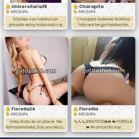
Universitaria19
Charapita
AREQUIPA
AREQUIPA
50soles con habitación
Charapita ardiente 19añitos
privada estoy hubicada x el
foto real tengo habitación
centro 999911214 universitaria
privada 24horas
19añitos 24horas
Fiorella24
Fiorellla
AREQUIPA
AREQUIPA
Hola, lindo, es un placer. Me
📞📞📞918379731☎️☎️ ❤️ FIORELLA
llamoantonella, Soy una escort
❤️ Mi amorcito soy
culona muy carnosa, buenas
complaciente amable nada
piernas, piel tersa de tes
de estafas hago ejercicio soy