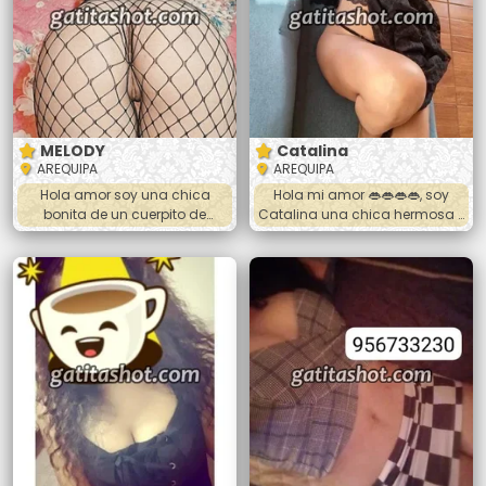
podemos beber tambien
completamente doy besos
apasionados me dejo
acariciar todo el cuerpo me
puedes hacer la sopita
MELODY
Catalina
AREQUIPA
AREQUIPA
Hola amor soy una chica
Hola mi amor 👄👄👄👄, soy
bonita de un cuerpito de
Catalina una chica hermosa y
infarto, que te provoca colita
cariñosa. 🍑🍆💦🥵 jovencita,
bien paradita , quieres recorrer
blanquilla y universitaria.
mi cuerpo , te ivito a
Tengo 23 añitos y mido 1.65 😉
conocerme y saciarte de mi
😊 Atiendo las 24 horas
hasta quedar satisfecho si
Masajes y anal 🔥😚😚👄😚😚🔥
deseas tambien hago salidas
⭐️50 soles la sesión⭐️ Si quieres
hotes , domicilio llamame
conocerme llamame papi. ❤️❤️
🔥🔥🔥❤️❤️