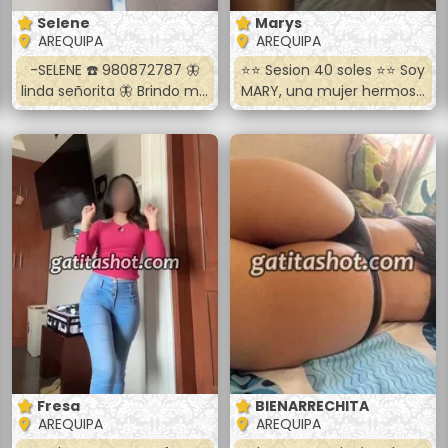
Selene
Marys
AREQUIPA
AREQUIPA
-SELENE ☎️ 980872787 🦋
⭐️⭐️ Sesion 40 soles ⭐️⭐️ Soy
linda señorita 🦋 Brindo mis
MARY, una mujer hermosa
caricias a cambio de
muy divertida y de buena
ayuda economica 💸💸💸
figura realizo todas las
🔥Sexo oral👅💋 🔥Sexo
poses 🥵completamente
vaginal🍑 🔥Sexo anal🍆
desnuda, 🔥doy trato
Soy de piel tersa y suave
especial con caricias y
con bu3nas tetas y culito
mucha paciencia 🔥 para
de encanto te dejare
que pases un momento
sentirme toda ❤️llamame
agradable conmigo
o hablame ami wasapp full
escríbeme o llámame 😘
discrecion 🍓🍒🧸☎️📞
Me ubicas por Mariscal
Castilla ovalo. 🕑HORARIO
DE ATENCION 🕜 De. 10:00
de la mañana 🌞 Hasta
8:00 de la noche. 🌜
Fresa
BIENARRECHITA
AREQUIPA
AREQUIPA