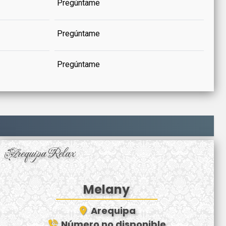
Pregúntame
Pregúntame
Pregúntame
Arequipa Relax
Melany
Arequipa
Número no disponible