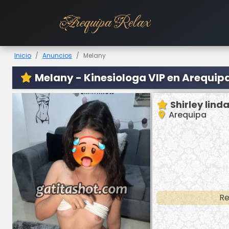
Arequipa Relax
Inicio
Anuncios
Melany
Melany - Kinesiologa VIP en Arequip
Shirley lind
Arequipa
Re