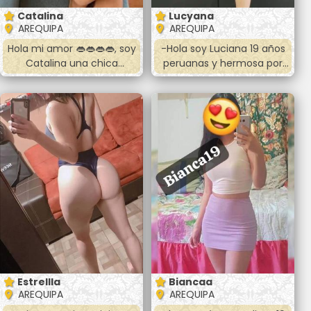
Catalina
Lucyana
AREQUIPA
AREQUIPA
Hola mi amor 👄👄👄👄, soy
-Hola soy Luciana 19 años
Catalina una chica
peruanas y hermosa por
hermosa y cariñosa. 🍑🍆💦
dónde me veas, estoy
🥵 jovencita, blanquilla y
seguro que te agradare
universitaria. Tengo 23
mucho en nuestro
añitos y mido 1.65 😉😊
encuentro. Mis servicios de
Atiendo las 24 horas
intimidad con un rico oral
Masajes y anal 🔥😚😚👄😚
profundo, y toda las poses
😚🔥 ⭐️50 soles la sesión⭐️ Si
menos 69, desnudo
quieres conocerme
completo, hora completa,
llamame papi. ❤️❤️🔥🔥🔥❤️
trato se pareja. *Salida a
❤️
hoteles* llevar
preservativos y avisar con
anticipación.
Estrellla
Biancaa
AREQUIPA
AREQUIPA