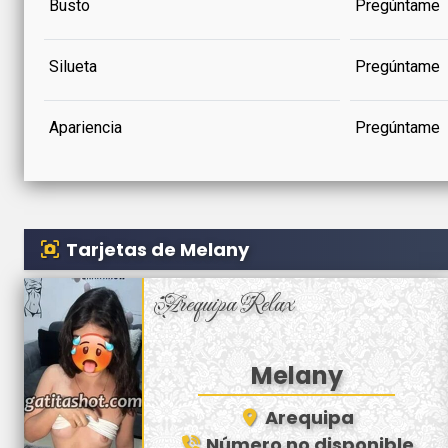
Busto
Pregúntame
Silueta
Pregúntame
Apariencia
Pregúntame
Tarjetas de Melany
Arequipa Relax
Melany
Arequipa
Número no disponible