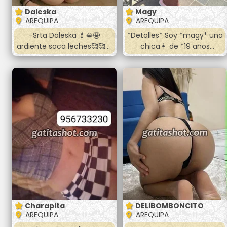
Daleska
Magy
AREQUIPA
AREQUIPA
-Srta Daleska 💄🫦🤩
*Detalles* Soy *magy* una
ardiente saca leches🥰🥰🥰
chica👩 de *19 años
atiendo en el cercado oral
arequipeña* de muy
vaginal anal 💋💋💋 fulll oral
buena figura Salgo a
riquisimo te va encantar👑
hoteles 🏩de la ciudad soy
👑👑👑👑👑👑👑 Llamame o
muy jovial y alegre 😁😘
hablame al wasap☎️☎️☎️☎️
Trato de pareja, oral,
vaginal, toda las poses ,
desnudo completa, ora
completa Te tienes que
*hospedarte*🏨 primero
luego voy a tu habitación
*Llevar preservativos* y
espese con sencillo 😊
Charapita
DELIBOMBONCITO
AREQUIPA
AREQUIPA