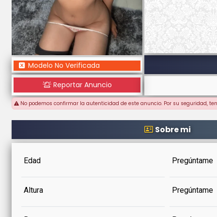
Modelo No Verificada
Reportar Anuncio
No podemos confirmar la autenticidad de este anuncio. Por su seguridad, te
Sobre mi
Edad
Pregúntame
Altura
Pregúntame