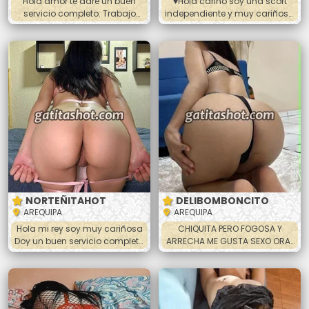
Hola amor te daré un buen
♥️Hola cariño soy una scort
servicio completo. Trabajo
independiente y muy cariñosa
para ayudar a mi familia y por
😘.Conmigo todo es delicioso
que me gusta cachar. Soy
👅, ven y no te arrepentirás de
muy traviesa 😈 me gusta
conocer a esta dama sensual
chupar hasta sacarte la toda
y cariñosa🍆💦. ✔Te brindare Un
la leche, hacer 69, doy los
Exelente trato de enamorados
todos los platos vaginal y anal
a precios accesibles😘🥰. 💋Full
apretadito 😋 masajes, beso
poses (perrito, la 69, sopita,
negro. Y más bebé escríbeme
misionero, piernitas al hombro
para quedar y vernos baby 🍑
NORTEÑITAHOT
DELIBOMBONCITO
AREQUIPA
AREQUIPA
Hola mi rey soy muy cariñosa
CHIQUITA PERO FOGOSA Y
Doy un buen servicio completo
ARRECHA ME GUSTA SEXO ORAL
con paciencia cumplo mi hora
MUTUO Hola mi amor ando
completa hago anal, vaginal,
súper caliente con ganas de
oral, 69 y mas me gusta tragar
hacer el amor estoy disponible
leche y hacer todas las poses.
en Arequipa . Soy linda
Después de hacerlo hago
jovencita de piel suave tengo 21