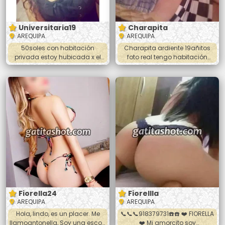
Universitaria19
Charapita
AREQUIPA
AREQUIPA
50soles con habitación
Charapita ardiente 19añitos
privada estoy hubicada x el
foto real tengo habitación
centro 999911214 universitaria
privada 24horas
19añitos 24horas
Fiorella24
Fiorellla
AREQUIPA
AREQUIPA
Hola, lindo, es un placer. Me
📞📞📞918379731☎️☎️ ❤️ FIORELLA
llamoantonella, Soy una escort
❤️ Mi amorcito soy