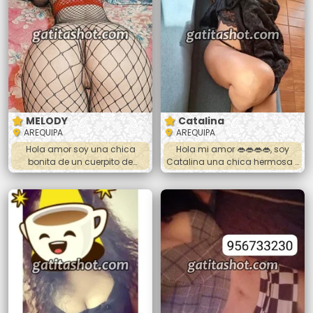
masajes si gustas nos
añitos CULONCITA 🍑🤤Amor te
podemos duchar juntos y
espero para que me goses
podemos beber tambien
completamente doy besos
apasionados me dejo
acariciar todo el cuerpo me
puedes hacer la sopita
MELODY
Catalina
AREQUIPA
AREQUIPA
Hola amor soy una chica
Hola mi amor 👄👄👄👄, soy
bonita de un cuerpito de
Catalina una chica hermosa y
infarto, que te provoca colita
cariñosa. 🍑🍆💦🥵 jovencita,
bien paradita , quieres recorrer
blanquilla y universitaria.
mi cuerpo , te ivito a
Tengo 23 añitos y mido 1.65 😉
conocerme y saciarte de mi
😊 Atiendo las 24 horas
hasta quedar satisfecho si
Masajes y anal 🔥😚😚👄😚😚🔥
deseas tambien hago salidas
⭐️50 soles la sesión⭐️ Si quieres
hotes , domicilio llamame
conocerme llamame papi. ❤️❤️
🔥🔥🔥❤️❤️