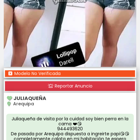
Modelo No Verificada
Reportar Anuncio
JULIAQUEÑA
Arequipa
Juliaqueña de visita por la cuidad soy bien perra en la
cama ❤️😘
944493620
De pasada por Arequipa dispuesta a ingreirte papi😘😘
completamente calata en mi habitación te espero