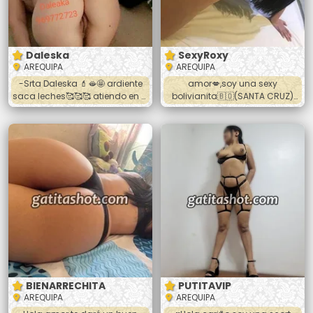
Daleska
SexyRoxy
AREQUIPA
AREQUIPA
-Srta Daleska 💄🫦🤩 ardiente
amor💋,soy una sexy
saca leches🥰🥰🥰 atiendo en el
bolivianita🇧🇴(SANTA CRUZ)
cercado oral vaginal anal 💋💋
dispuesta a que pases un
💋 fulll oral riquisimo te va
momento rico y placentero 😈
encantar👑👑👑👑👑👑👑👑
soy muy higiénica y me
Llamame o hablame al
encanta chuparte completito
wasap☎️☎️☎️☎️
dame sexo duro y salvaje😈 en
todas las posiciónes me
encanta tu verga 🍆 que me
golpee mi conchita soy
delgada y formadita lo
pasaremos super bien 😈🔥💦
contactame bebe
BIENARRECHITA
PUTITAVIP
AREQUIPA
AREQUIPA