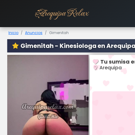
Arequipa Relax
Inicio
Anuncios
Gimenitah
Gimenitah - Kinesiologa en Arequip
Tu sumisa e
Arequipa