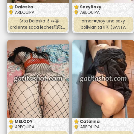
Daleska
SexyRoxy
AREQUIPA
AREQUIPA
-Srta Daleska 💄🫦🤩
amor💋,soy una sexy
ardiente saca leches🥰🥰🥰
bolivianita🇧🇴(SANTA
atiendo en el cercado oral
CRUZ) dispuesta a que
vaginal anal 💋💋💋 fulll oral
pases un momento rico y
riquisimo te va encantar👑
placentero 😈soy muy
👑👑👑👑👑👑👑 Llamame o
higiénica y me encanta
hablame al wasap☎️☎️☎️☎️
chuparte completito
dame sexo duro y salvaje
😈 en todas las posiciónes
me encanta tu verga 🍆
que me golpee mi
conchita soy delgada y
formadita lo pasaremos
super bien 😈🔥💦
contactame bebe
MELODY
Catalina
AREQUIPA
AREQUIPA