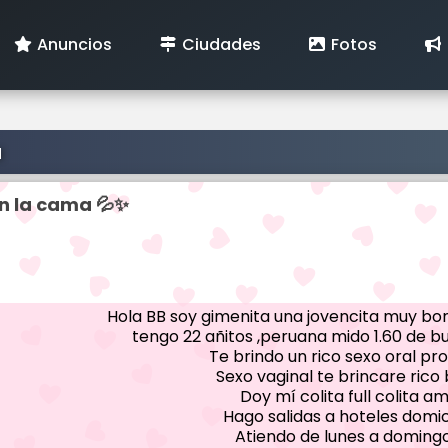
Anuncios
Ciudades
Fotos
a
n la cama 💦✨
Hola BB soy gimenita una jovencita muy bo
tengo 22 añitos ,peruana mido 1.60 de 
Te brindo un rico sexo oral pr
Sexo vaginal te brincare rico
Doy mí colita full colita a
Hago salidas a hoteles domici
Atiendo de lunes a domingo