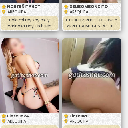
NORTEÑITAHOT
DELIBOMBONCITO
AREQUIPA
AREQUIPA
Hola mi rey soy muy
CHIQUITA PERO FOGOSA Y
cariñosa Doy un buen
ARRECHA ME GUSTA SEXO
servicio completo con
ORAL MUTUO Hola mi amor
paciencia cumplo mi hora
ando súper caliente con
completa hago anal,
ganas de hacer el amor
vaginal, oral, 69 y mas me
estoy disponible en
gusta tragar leche y hacer
Arequipa . Soy linda
todas las poses. Después
jovencita de piel suave
de hacerlo hago masajes
tengo 21 añitos CULONCITA
si gustas nos podemos
🍑🤤Amor te espero para
duchar juntos y podemos
que me goses
beber tambien
completamente doy
besos apasionados me
dejo acariciar todo el
cuerpo me puedes hacer
la sopita
Fiorella24
Fiorellla
AREQUIPA
AREQUIPA