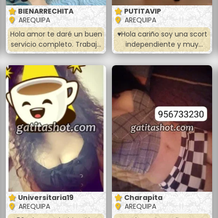
BIENARRECHITA
PUTITAVIP
AREQUIPA
AREQUIPA
Hola amor te daré un buen
♥️Hola cariño soy una scort
servicio completo. Trabajo
independiente y muy
para ayudar a mi familia y
cariñosa 😘.Conmigo todo
por que me gusta cachar.
es delicioso👅, ven y no te
Soy muy traviesa 😈 me
arrepentirás de conocer a
gusta chupar hasta
esta dama sensual y
sacarte la toda la leche,
cariñosa🍆💦. ✔Te brindare
hacer 69, doy los todos los
Un Exelente trato de
platos vaginal y anal
enamorados a precios
apretadito 😋 masajes,
accesibles😘🥰. 💋Full
beso negro. Y más bebé
poses (perrito, la 69,
escríbeme para quedar y
sopita, misionero, piernitas
vernos baby 🍑
al hombro
Universitaria19
Charapita
AREQUIPA
AREQUIPA