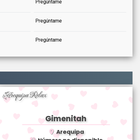
Pregúntame
Pregúntame
Pregúntame
Arequipa Relax
Gimenitah
Arequipa