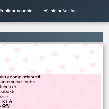
Publicar Anuncio
Iniciar Sesión
nita y complaciente💗
buenas curvas bebe
ofundo 😘
 bebe 💦
mor💋
lios 🤩
 🤗😈