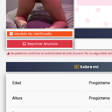
Modelo No Verificada
Reportar Anuncio
No podemos confirmar la autenticidad de este anuncio. Por su seguridad, te
Sobre mi
Edad
Pregúntame
Altura
Pregúntame