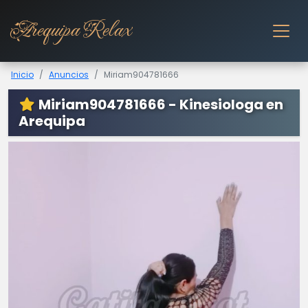
Arequipa Relax
Inicio
Anuncios
Miriam904781666
Miriam904781666 - Kinesiologa en
Arequipa