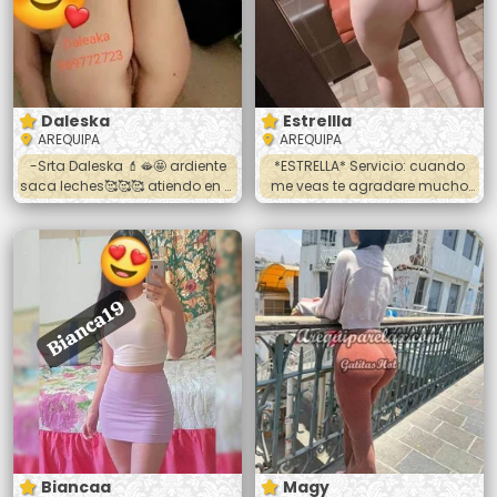
Daleska
Estrellla
AREQUIPA
AREQUIPA
-Srta Daleska 💄🫦🤩 ardiente
*ESTRELLA* Servicio: cuando
saca leches🥰🥰🥰 atiendo en el
me veas te agradare mucho
cercado oral vaginal anal 💋💋
ya tengo bonita figura y soy
💋 fulll oral riquisimo te va
muy jovencita y te daré Trato
encantar👑👑👑👑👑👑👑👑
de pareja, besos, rico oral ,
Llamame o hablame al
vaginal las poses que me
wasap☎️☎️☎️☎️
pidas
Biancaa
Magy