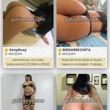
de intimidad con un rico oral
profundo, y toda las poses
menos 69, desnudo completo,
hora completa, trato se pareja.
*Salida a hoteles* llevar
preservativos y avisar con
anticipación.
SexyRoxy
BIENARRECHITA
AREQUIPA
AREQUIPA
amor💋,soy una sexy
Hola amor te daré un buen
bolivianita🇧🇴(SANTA CRUZ)
servicio completo. Trabajo
dispuesta a que pases un
para ayudar a mi familia y por
momento rico y placentero 😈
que me gusta cachar. Soy
soy muy higiénica y me
muy traviesa 😈 me gusta
encanta chuparte completito
chupar hasta sacarte la toda
dame sexo duro y salvaje😈 en
la leche, hacer 69, doy los
todas las posiciónes me
todos los platos vaginal y anal
encanta tu verga 🍆 que me
apretadito 😋 masajes, beso
golpee mi conchita soy
negro. Y más bebé escríbeme
delgada y formadita lo
para quedar y vernos baby 🍑
pasaremos super bien 😈🔥💦