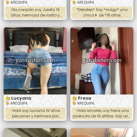
AREQUIPA
AREQUIPA
Ola corazón soy Julieta 19
*Detalles* Soy *magy* una
años, hermosa de rostro y
chica👩 de *19 años
cuerpo 👅💋 ni bien me veas te
arequipeña* de muy buena
gustará muchísimo mi bellaza
figura Salgo a hoteles 🏩de la
soy delgada y bonitas curvas
ciudad soy muy jovial y alegre
y hermosos pechos. Trato de
😁😘 Trato de pareja, oral,
pareja, caricias, besitos, oral
vaginal, toda las poses ,
rico 😋, vaginal toda las poses,
desnudo completa, ora
te va agradae mi atención.
completa Te tienes que
*SALIDAS.HOTELES* AV DOLORES,
*hospedarte*🏨 primero luego
ORMEÑO PILAR, AV INKAS,
voy a tu habitación *Llevar
MARIANO MELGAR, MIRAFLORES,
preservativos* y espese con
ETC *LLEVAR PRESERVATIVO*
sencillo 😊
Lucyana
Fresa
AREQUIPA
AREQUIPA
-Hola soy Luciana 19 años
-Hola amores, soy fresa una
peruanas y hermosa por
jovencita de 19 añitos. Soy una
dónde me veas, estoy seguro
peruana hermosa y muy
que te agradare mucho en
complaciente. ❤️😘🔥🔥😉❤️
nuestro encuentro. Mis servicios