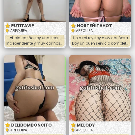
contactame bebe
PUTITAVIP
NORTEÑITAHOT
AREQUIPA
AREQUIPA
♥️Hola cariño soy una scort
Hola mi rey soy muy cariñosa
independiente y muy cariñosa
Doy un buen servicio completo
😘.Conmigo todo es delicioso
con paciencia cumplo mi hora
👅, ven y no te arrepentirás de
completa hago anal, vaginal,
conocer a esta dama sensual
oral, 69 y mas me gusta tragar
y cariñosa🍆💦. ✔Te brindare Un
leche y hacer todas las poses.
Exelente trato de enamorados
Después de hacerlo hago
a precios accesibles😘🥰. 💋Full
masajes si gustas nos
poses (perrito, la 69, sopita,
podemos duchar juntos y
misionero, piernitas al hombro
podemos beber tambien
DELIBOMBONCITO
MELODY
AREQUIPA
AREQUIPA